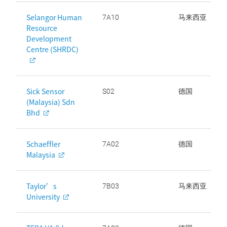
Selangor Human
7A10
马来西亚
Resource
Development
Centre (SHRDC)
Sick Sensor
S02
德国
(Malaysia) Sdn
Bhd
Schaeffler
7A02
德国
Malaysia
Taylor’s
7B03
马来西亚
University