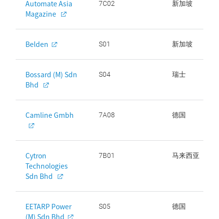
Automate Asia
7C02
新加坡
Magazine
Belden
S01
新加坡
Bossard (M) Sdn
S04
瑞士
Bhd
Camline Gmbh
7A08
德国
Cytron
7B01
马来西亚
Technologies
Sdn Bhd
EETARP Power
S05
德国
(M) Sdn Bhd