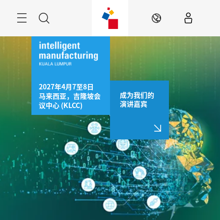
跳
过
菜
搜
ZH
单
索
2027年4月7至8日

成为我们的
马来西亚，吉隆坡会
演讲嘉宾
议中心 (KLCC)