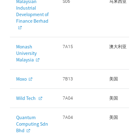
Malaysian
S06
马来西亚
Industrial
Development of
Finance Berhad
Monash
7A15
澳大利亚
University
Malaysia
Moxo
7B13
美国
Wild Tech
7A04
美国
Quantum
7A04
美国
Computing Sdn
Bhd