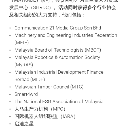
（MATRADE）认可，会议协办方为雪兰莪人力资源
发展中心（SHRDC）。活动同时获得多个行业协会
及相关组织的大力支持，他们包括：
Communication 21 Media Group Sdn Bhd
Machinery and Engineering Industries Federation
(MEIF)
Malaysia Board of Technologists (MBOT)
Malaysia Robotics & Automation Society
(MyRAS)
Malaysian Industrial Development Finance
Berhad (MIDF)
Malaysian Timber Council (MTC)
Smart4wrd
The National ESG Association of Malaysia
大马生产力机构（MPC）
国际机器人组织联盟（IARA）
启迪之星