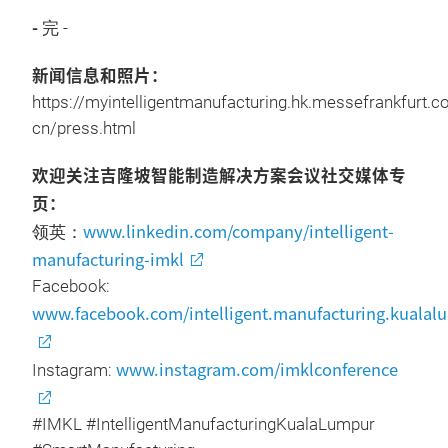
-
完 -
新闻信息和照片：
https://myintelligentmanufacturing.hk.messefrankfurt.
cn/press.html
欢迎关注吉隆坡智能制造解决方案会议社交媒体专
页：
www.linkedin.com/company/intelligent-
领英：
manufacturing-imkl
Facebook:
www.facebook.com/intelligent.manufacturing.kualal
www.instagram.com/imklconference
Instagram:
#IMKL #IntelligentManufacturingKualaLumpur